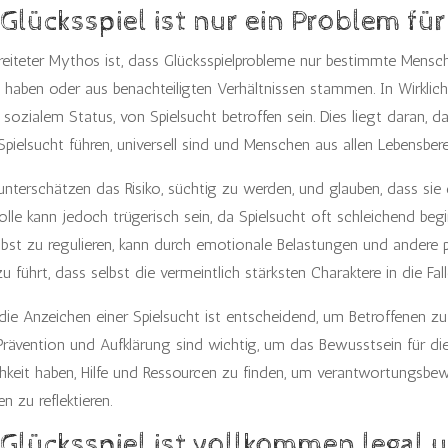
Glücksspiel ist nur ein Problem f
reiteter Mythos ist, dass Glücksspielprobleme nur bestimmte Menschen
haben oder aus benachteiligten Verhältnissen stammen. In Wirklichk
sozialem Status, von Spielsucht betroffen sein. Dies liegt daran, 
 Spielsucht führen, universell sind und Menschen aus allen Lebensber
nterschätzen das Risiko, süchtig zu werden, und glauben, dass sie di
olle kann jedoch trügerisch sein, da Spielsucht oft schleichend beg
selbst zu regulieren, kann durch emotionale Belastungen und andere 
 führt, dass selbst die vermeintlich stärksten Charaktere in die Fall
die Anzeichen einer Spielsucht ist entscheidend, um Betroffenen zu
ävention und Aufklärung sind wichtig, um das Bewusstsein für die 
chkeit haben, Hilfe und Ressourcen zu finden, um verantwortungsb
n zu reflektieren.
Glücksspiel ist vollkommen legal u