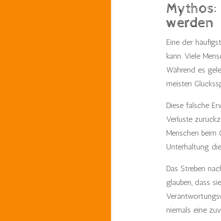
Mythos: 
werden
Eine der häufigs
kann. Viele Mens
Während es geleg
meisten Glücksspi
Diese falsche Er
Verluste zurückz
Menschen beim Glü
Unterhaltung die
Das Streben nach
glauben, dass si
Verantwortungsvo
niemals eine zuv