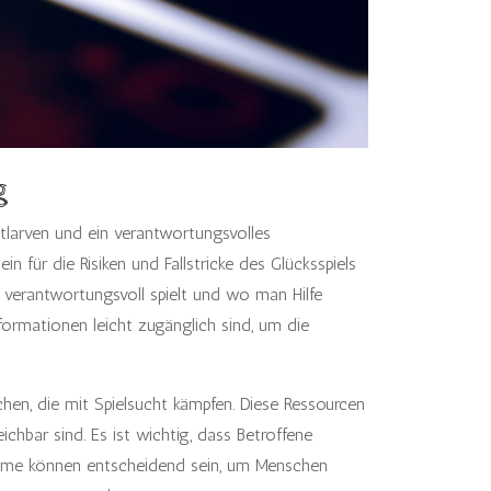
g
ntlarven und ein verantwortungsvolles
 für die Risiken und Fallstricke des Glücksspiels
n verantwortungsvoll spielt und wo man Hilfe
Informationen leicht zugänglich sind, um die
hen, die mit Spielsucht kämpfen. Diese Ressourcen
ichbar sind. Es ist wichtig, dass Betroffene
ysteme können entscheidend sein, um Menschen