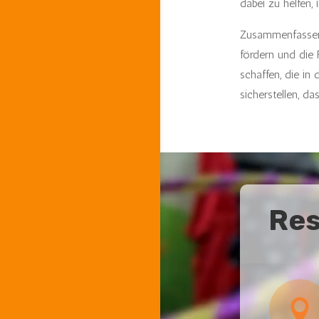
dabei zu helfen
Zusammenfassend
fördern und die 
schaffen, die in
sicherstellen, d
Video
Player
Res
