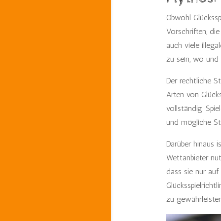
Obwohl Glücksspi
Vorschriften, di
auch viele illega
zu sein, wo und 
Der rechtliche S
Arten von Glücks
vollständig. Spi
und mögliche St
Darüber hinaus i
Wettanbieter nutz
dass sie nur auf
Glücksspielricht
zu gewährleisten