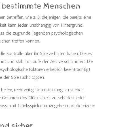
ür bestimmte Menschen
 betreffen, wie z. B. diejenigen, die bereits eine
eit kann jeder, unabhängig von Hintergrund,
dass die zugrunde liegenden psychologischen
eichen treffen können.
e Kontrolle über ihr Spielverhalten haben. Dieses
innt und sich im Laufe der Zeit verschlimmert. Die
psychologische Faktoren erheblich beeinträchtigt
e der Spielsucht tappen.
 helfen, rechtzeitig Unterstützung zu suchen.
Gefahren des Glücksspiels zu schärfen. Jeder
ewusst mit Glücksspielen umzugehen und die eigene
nd sicher