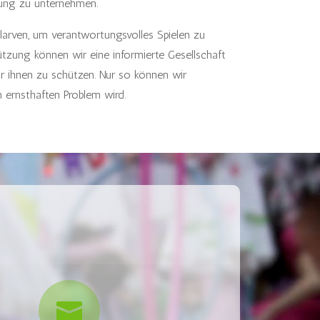
sung zu unternehmen.
arven, um verantwortungsvolles Spielen zu
ützung können wir eine informierte Gesellschaft
vor ihnen zu schützen. Nur so können wir
m ernsthaften Problem wird.
