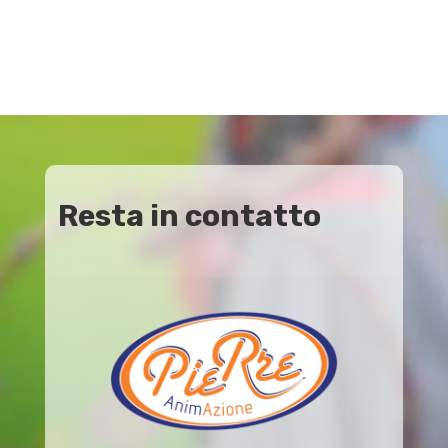
Video
Player
Resta in contatto