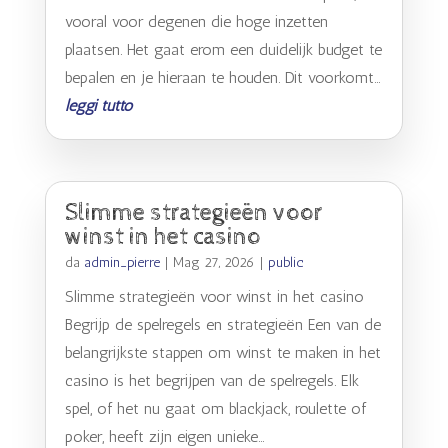
vooral voor degenen die hoge inzetten
plaatsen. Het gaat erom een duidelijk budget te
bepalen en je hieraan te houden. Dit voorkomt...
leggi tutto
Slimme strategieën voor
winst in het casino
da
admin_pierre
|
Mag 27, 2026
|
public
Slimme strategieën voor winst in het casino
Begrijp de spelregels en strategieën Een van de
belangrijkste stappen om winst te maken in het
casino is het begrijpen van de spelregels. Elk
spel, of het nu gaat om blackjack, roulette of
poker, heeft zijn eigen unieke...