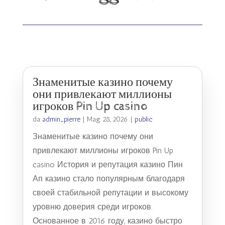
Знаменитые казино почему
они привлекают миллионы
игроков Pin Up casino
da
admin_pierre
|
Mag 28, 2026
|
public
Знаменитые казино почему они
привлекают миллионы игроков Pin Up
casino История и репутация казино Пин
Ап казино стало популярным благодаря
своей стабильной репутации и высокому
уровню доверия среди игроков.
Основанное в 2016 году, казино быстро