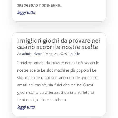
завоевало признание...
leggi tutto
I migliori giochi da provare nei
casinò scopri le nostre scelte
da
admin_pierre
|
Mag 28, 2026
|
public
I migliori giochi da provare nei casinò scopri le
nostre scelte Le slot machine più popolari Le
slot machine rappresentano uno dei giochi più
amati nei casinò, sia fisici che online. Questi
giochi sono caratterizzati da una varietà di
temi e stili, dalle classiche a...
leggi tutto